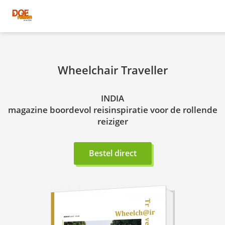
Wheelchair Traveller
INDIA
magazine boordevol reisinspiratie voor de rollende
reiziger
Bestel direct