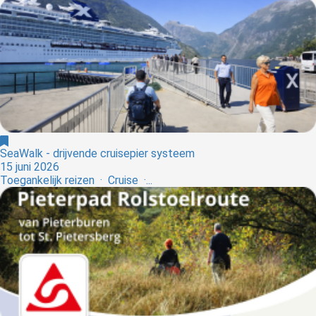
SeaWalk - drijvende cruisepier systeem
15 juni 2026
Toegankelijk reizen · Cruise ·...