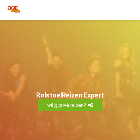
RolstoelReizen Expert
wil jij privé reizen?