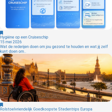
Hygiëne op een Cruiseschip
15 mei 2026
Wat de rederijen doen om jou gezond te houden en wat jij zelf
kunt doen om...
Rolstoelvriendelijk Goedkoopste Stedentrips Europa