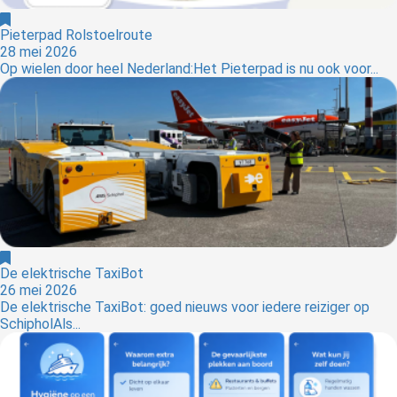
Pieterpad Rolstoelroute
28 mei 2026
Op wielen door heel Nederland:Het Pieterpad is nu ook voor...
De elektrische TaxiBot
26 mei 2026
De elektrische TaxiBot: goed nieuws voor iedere reiziger op
SchipholAls...