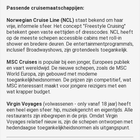
Passende cruisemaatschappijen:
Norwegian Cruise Line (NCL)
staat bekend om haar
vrije, informele sfeer. Het concept "Freestyle Cruising"
betekent geen vaste eettijden of dresscodes. NCL heeft
op de meeste schepen accessible cabins met roll-in
shower en bredere deuren. De entertainmentprogramma's,
inclusief Broadwayshows, zijn grotendeels toegankelijk.
MSC Cruises
is populair bij een jonger, Europees publiek
en vaart wereldwijd. De nieuwe schepen, zoals de MSC
World Europa, zijn gebouwd met moderne
toegankelijkheidsnormen. De prijzen zijn competitief, wat
MSC interessant maakt voor jongere reizigers met een
wat krapper budget.
Virgin Voyages
(volwassenen - only vanaf 18 jaar) heeft
een heel eigen sfeer: hip, muziekgericht en eigentijds. Alle
restaurants zijn inbegrepen in de prijs. Omdat Virgin
Voyages relatief nieuw is, zijn de schepen ontworpen met
hedendaagse toegankelijkheidsnormen als uitgangspunt.