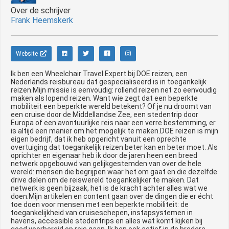
Over de schrijver
Frank Heemskerk
Website
Ik ben een Wheelchair Travel Expert bij DOE reizen, een
Nederlands reisbureau dat gespecialiseerd is in toegankelijk
reizen.Mijn missie is eenvoudig: rollend reizen net zo eenvoudig
maken als lopend reizen. Want wie zegt dat een beperkte
mobiliteit een beperkte wereld betekent? Of je nu droomt van
een cruise door de Middellandse Zee, een stedentrip door
Europa of een avontuurlijke reis naar een verre bestemming, er
is altijd een manier om het mogelijk te maken.DOE reizen is mijn
eigen bedrijf, dat ik heb opgericht vanuit een oprechte
overtuiging dat toegankelijk reizen beter kan en beter moet. Als
oprichter en eigenaar heb ik door de jaren heen een breed
netwerk opgebouwd van gelijkgestemden van over de hele
wereld: mensen die begrijpen waar het om gaat en die dezelfde
drive delen om de reiswereld toegankelijker te maken. Dat
netwerk is geen bijzaak, het is de kracht achter alles wat we
doen.Mijn artikelen en content gaan over de dingen die er écht
toe doen voor mensen met een beperkte mobiliteit: de
toegankelijkheid van cruiseschepen, instapsystemen in
havens, accessible stedentrips en alles wat komt kijken bij
goed voorbereid op reis gaan. Ik ben ook actief in de bredere