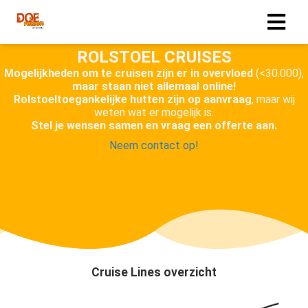
ROLSTOEL CRUISES
Mogelijkheden om te cruisen zijn er in overvloed
(<30.000),
maar staan niet allemaal online!
Rolstoeltoegankelijke hutten zijn op aanvraag
, maar wij
weten wat er mogelijk is.
Stel je wensen samen en vraag een offerte aan.
Neem contact op!
Cruise Lines overzicht