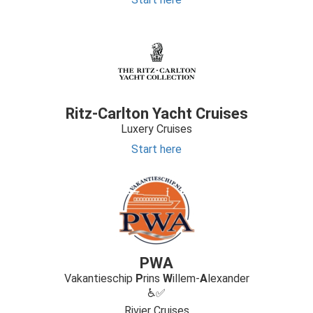
Ritz-Carlton Yacht Cruises
Luxery Cruises
Start here
PWA
Vakantieschip
P
rins
W
illem-
A
lexander
♿✅
Rivier Cruises