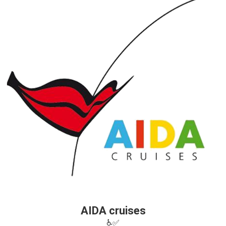
AIDA cruises
♿✅