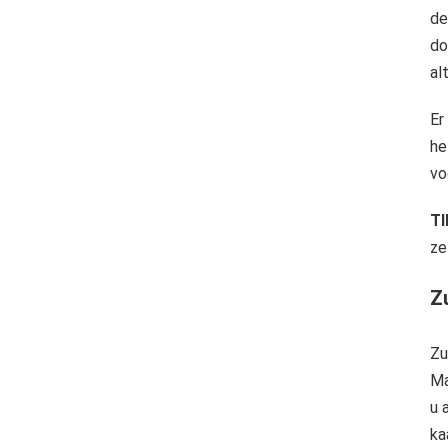
de
do
al
Er
he
vo
TI
ze
Z
Zu
Ma
u 
ka