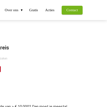
Over ons
Gratis
Acties
Contact
reis
zaken
rde van ≥ € 10.000? Dan moet je meestal