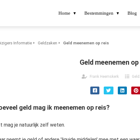
Home
Bestemmingen
Blog
izigers Informatie
Geldzaken
Geld meenemen op reis
Geld meenemen op 
Frank Heemskerk
Geld
oeveel geld mag ik meenemen op reis?
t mag je natuurlijk zelf weten.
ar neemt je geld of andere 'liquide middelen' mee met een waa