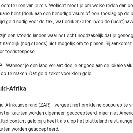
 eerste uren van je reis. Wellicht moet je om welke reden dan ook
uane bent (denk aan een benodigd visum of een toeslag op de b
tijd geld nodig voor de taxi, wat drinken/eten in/op de (lucht)hav
 zijn een steeds landen waar het echt noodzakelijk dat je genoeg 
t namelijk (nog steeds) niet mogelijk om te pinnen. Bij aankomst z
or toeristenpeso.
P:
Wanneer je een land verlaat doe je er goed aan de lokale valu
 op te maken. Dat geld zeker voor klein geld.
uid-Afrika
id-Afrikaanse rand (ZAR) - vergeet niet om kleine coupures te vra
ster-kaarten worden algemeen geaccepteerd, maar niet American
altijd contant geld bij u heeft als u op het platteland reist, aa
arten worden geaccepteerd.