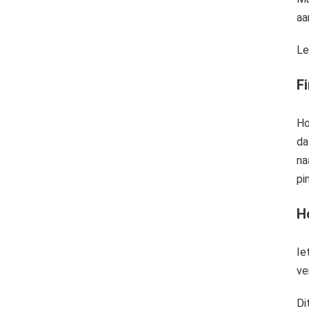
aa
Le
Fi
Ho
da
na
pi
H
Ie
ve
Di