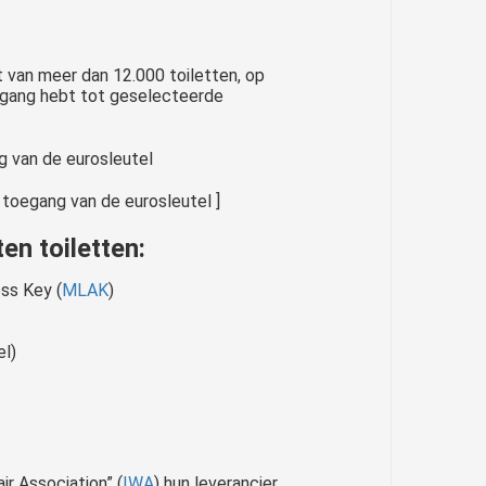
 van meer dan 12.000 toiletten, op
gang hebt tot geselecteerde
 toegang van de eurosleutel ]
en toiletten
:
ss Key (
MLAK
)
el)
r Association” (
IWA
) hun leverancier