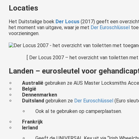
Locaties
Het Duitstalige boek
Der Locus
(2017) geeft een overzicht
het moment van uitgave, waar je met
Der Euroschlüssel
toe
voorzieningen.
[ Der Locus 2007 – het overzicht van toiletten met
Landen – eurosleutel voor gehandicapt
Australië
gebruiken ze AUS Master Locksmiths Acce
België
Dennenmarken
Duitsland
gebruiken ze
Der Euroschlüssel
(Euro sleut
Ook al te gebruiken op camperplaatsen.
Frankrijk
Ierland
Geeft de UNIVERSAL Key uit via “Irish Wheelchai