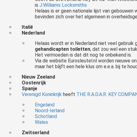
is
J.Williams Locksmiths
Helaas is er geen nationale lijst van gebouwen 
bevinden zich over het algemeen in overheidsg
Italië
Nederland
Helaas wordt er in Nederland niet veel gebrui
gehandicapten toiletten
, dat zou wel een stuk
Het vermoeden is dat dit nog te onbekend is.
Via de website Eurosleutel.nl worden nieuwe on
maar het blijft een hele klus om e.e.a. bij te hou
Nieuw Zeeland
Oostenrijk
Spanje
Verenigd Koninkrijk
heeft
THE R.A.D.A.R. KEY COMPA
Engeland
Noord-Ierland
Schotland
Wales
Zwitserland