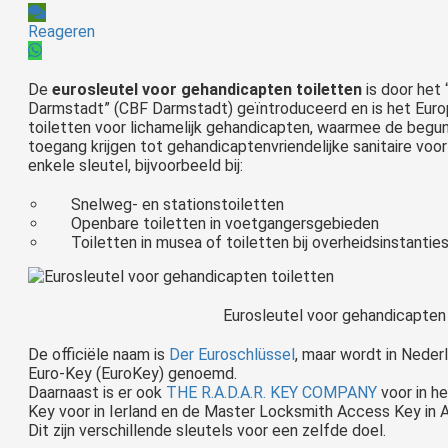
Reageren
De
eurosleutel voor gehandicapten toiletten
is door het 
Darmstadt” (CBF Darmstadt) geïntroduceerd en is het Euro
toiletten voor lichamelijk gehandicapten, waarmee de beguns
toegang krijgen tot gehandicaptenvriendelijke sanitaire voor
enkele sleutel, bijvoorbeeld bij:
Snelweg- en stationstoiletten
Openbare toiletten in voetgangersgebieden
Toiletten in musea of toiletten ​​bij overheidsinstantie
Eurosleutel voor gehandicapten 
De officiële naam is
Der Euroschlüssel
, maar wordt in Neder
Euro-Key (EuroKey) genoemd.
Daarnaast is er ook
THE R.A.D.A.R. KEY COMPANY
voor in h
Key voor in Ierland en de Master Locksmith Access Key in A
Dit zijn verschillende sleutels voor een zelfde doel.