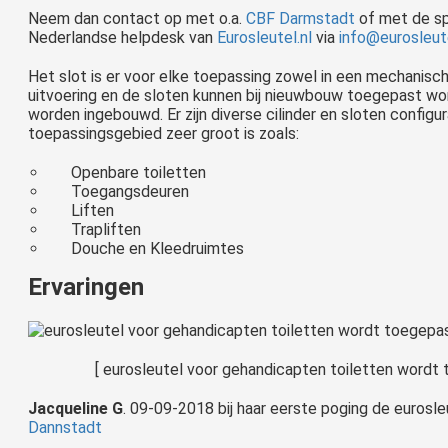
Neem dan contact op met o.a.
CBF Darmstadt
of met de sp
Nederlandse helpdesk van
Eurosleutel.nl
via
info@eurosleute
Het slot is er voor elke toepassing zowel in een mechanis
uitvoering en de sloten kunnen bij nieuwbouw toegepast w
worden ingebouwd. Er zijn diverse cilinder en sloten configu
toepassingsgebied zeer groot is zoals:
Openbare toiletten
Toegangsdeuren
Liften
Trapliften
Douche en Kleedruimtes
Ervaringen
[ eurosleutel voor gehandicapten toiletten wordt 
Jacqueline G
. 09-09-2018 bij haar eerste poging de eurosle
Dannstadt