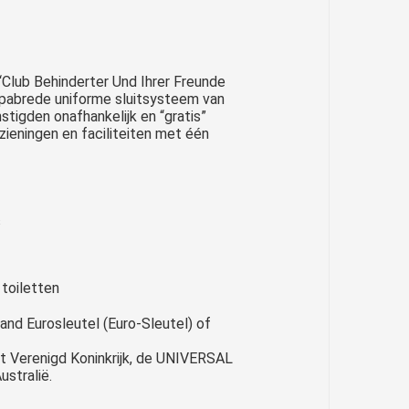
“Club Behinderter Und Ihrer Freunde
pabrede uniforme sluitsysteem van
tigden onafhankelijk en “gratis”
zieningen en faciliteiten met één
s
toiletten
land Eurosleutel (Euro-Sleutel) of
et Verenigd Koninkrijk, de UNIVERSAL
ustralië.